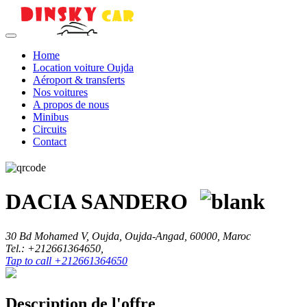
Home
Location voiture Oujda
Aéroport & transferts
Nos voitures
A propos de nous
Minibus
Circuits
Contact
DACIA SANDERO
30 Bd Mohamed V
,
Oujda
,
Oujda-Angad
,
60000
,
Maroc
Tel.:
+212661364650
,
Tap to call +212661364650
Description de l'offre