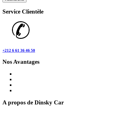
Service Clientèle
+212 6 61 36 46 50
Nos Avantages
Plusieurs agences Dinsky Car au Maroc.
Location de voiture aller simple à Oujda.
Voitures de location en formules économiques.
Choix étendu des véhicules de location.
A propos de Dinsky Car
Dinsky Car
est une agence de
location voiture Oujda
, spécialisée
dans la location de voitures récentes pour les voyageurs, familles,
MRE et professionnels. Nous proposons un service fiable avec
livraison possible à l’aéroport Oujda-Angads, des tarifs transparents
et une assistance disponible 7j/7.